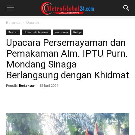
Beranda
Daerah
Daerah
Hukum & Kriminal
Peristiwa
Religi
Upacara Persemayaman dan
Pemakaman Alm. IPTU Purn.
Mondang Sinaga
Berlangsung dengan Khidmat
Penulis
Redaktur
-
13 Juni 2024