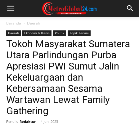
Beranda
Daerah
Daerah
Ekonomi & Bisnis
Politik
Topik Terkini
Tokoh Masyarakat Sumatera
Utara Parlindungan Purba
Apresiasi PWI Sumut Jalin
Kekeluargaan dan
Kebersamaan Sesama
Wartawan Lewat Family
Gathering
Penulis
Redaktur
-
4 Juni 2023