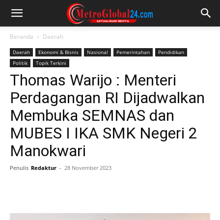
Beranda
Daerah
Daerah
Ekonomi & Bisnis
Nasional
Pemerintahan
Pendidikan
Politik
Topik Terkini
Thomas Warijo : Menteri
Perdagangan RI Dijadwalkan
Membuka SEMNAS dan
MUBES I IKA SMK Negeri 2
Manokwari
Penulis
Redaktur
-
28 November 2023