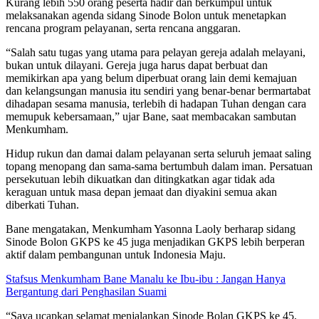
Kurang lebih 550 orang peserta hadir dan berkumpul untuk
melaksanakan agenda sidang Sinode Bolon untuk menetapkan
rencana program pelayanan, serta rencana anggaran.
“Salah satu tugas yang utama para pelayan gereja adalah melayani,
bukan untuk dilayani. Gereja juga harus dapat berbuat dan
memikirkan apa yang belum diperbuat orang lain demi kemajuan
dan kelangsungan manusia itu sendiri yang benar-benar bermartabat
dihadapan sesama manusia, terlebih di hadapan Tuhan dengan cara
memupuk kebersamaan,” ujar Bane, saat membacakan sambutan
Menkumham.
Hidup rukun dan damai dalam pelayanan serta seluruh jemaat saling
topang menopang dan sama-sama bertumbuh dalam iman. Persatuan
persekutuan lebih dikuatkan dan ditingkatkan agar tidak ada
keraguan untuk masa depan jemaat dan diyakini semua akan
diberkati Tuhan.
Bane mengatakan, Menkumham Yasonna Laoly berharap sidang
Sinode Bolon GKPS ke 45 juga menjadikan GKPS lebih berperan
aktif dalam pembangunan untuk Indonesia Maju.
Stafsus Menkumham Bane Manalu ke Ibu-ibu : Jangan Hanya
Bergantung dari Penghasilan Suami
“Saya ucapkan selamat menjalankan Sinode Bolan GKPS ke 45,