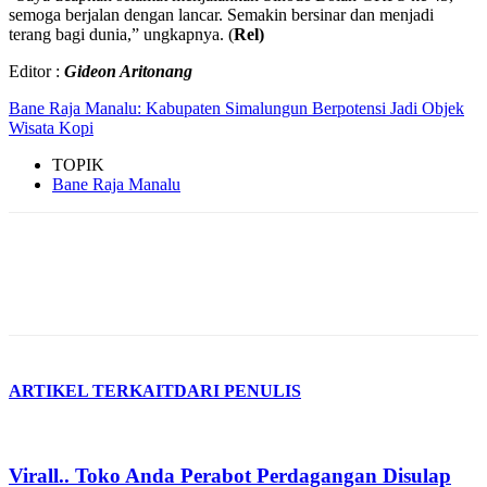
semoga berjalan dengan lancar. Semakin bersinar dan menjadi
terang bagi dunia,” ungkapnya. (
Rel)
Editor :
Gideon Aritonang
Bane Raja Manalu: Kabupaten Simalungun Berpotensi Jadi Objek
Wisata Kopi
TOPIK
Bane Raja Manalu
ARTIKEL TERKAIT
DARI PENULIS
Virall.. Toko Anda Perabot Perdagangan Disulap