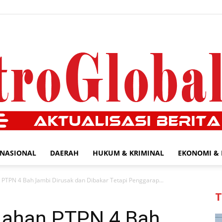
NASIONAL
DAERAH
HUKUM & KRIMINAL
EKONOMI & 
MetroGlobal24.com
 PTPN 4 Bah Jambi Dirusak dan Dibakar Tetapi Penggarap...
T
Lahan PTPN 4 Bah