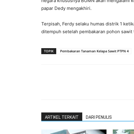
negara khususnya BUMN akan mengalami kerug
papar Dedy mengakhiri.
Terpisah, Ferdy selaku humas distrik 1 ketik
ditempuh setelah pembakaran pohon sawit t
TOPIK
Pembakaran Tanaman Kelapa Sawit PTPN 4
ARTIKEL TERKAIT
DARI PENULIS