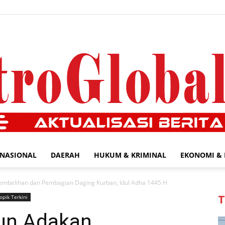
NASIONAL
DAERAH
HUKUM & KRIMINAL
EKONOMI & 
MetroGlobal24.com
embelihan dan Pembagian Daging Kurban, Idul Adha 1445 H
opik Terkini
T
un Adakan