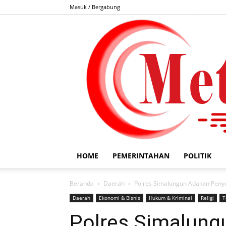
Masuk / Bergabung
HOME
PEMERINTAHAN
POLITIK
Beranda
Daerah
Polres Simalungun Adakan Peny
Daerah
Ekonomi & Bisnis
Hukum & Kriminal
Religi
T
Polres Simalung