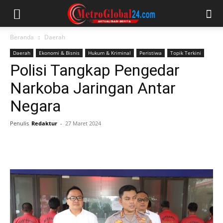
Beranda
Daerah
Daerah
Ekonomi & Bisnis
Hukum & Kriminal
Peristiwa
Topik Terkini
Polisi Tangkap Pengedar
Narkoba Jaringan Antar
Negara
Penulis
Redaktur
-
27 Maret 2024