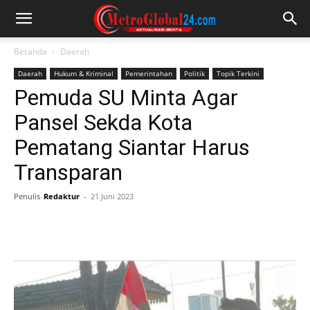
Beranda
Daerah
Daerah
Hukum & Kriminal
Pemerintahan
Politik
Topik Terkini
Pemuda SU Minta Agar
Pansel Sekda Kota
Pematang Siantar Harus
Transparan
Penulis
Redaktur
-
21 Juni 2023