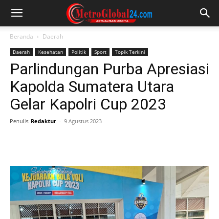
Beranda
Daerah
Daerah
Kesehatan
Politik
Sport
Topik Terkini
Parlindungan Purba Apresiasi
Kapolda Sumatera Utara
Gelar Kapolri Cup 2023
Penulis
Redaktur
-
9 Agustus 2023