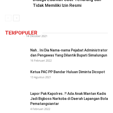
Tidak Memiliki Izin Resmi
Camat Siantar Barat ‘Tantang’ Pemuda
Pancasila
TERPOPULER
Redaktur
-
14 Oktober 2021
Nah.. Ini Dia Nama-nama Pejabat Administrator
dan Pengawas Yang Dilantik Bupati Simalungun
16 Februari 2022
Ketua PAC PP Bandar Huluan Diminta Dicopot
13 Agustus 2021
Lapor Pak Kapolres..!! Ada Anak Mantan Kadis
Jadi Bigboss Narkoba di Daerah Lapangan Bola
Pematangsiantar
4 Februari 2022