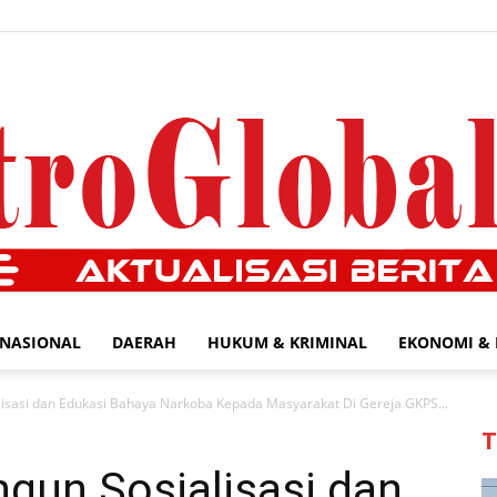
NASIONAL
DAERAH
HUKUM & KRIMINAL
EKONOMI & 
MetroGlobal24.com
lisasi dan Edukasi Bahaya Narkoba Kepada Masyarakat Di Gereja GKPS...
T
gun Sosialisasi dan