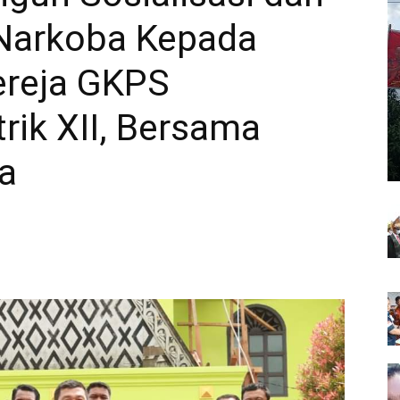
Narkoba Kepada
ereja GKPS
rik XII, Bersama
a