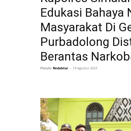
Edukasi Bahaya 
Masyarakat Di G
Purbadolong Dist
Berantas Narkob
Penulis
Redaktur
-
19 Agustus 2023