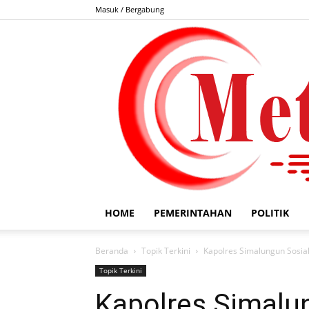
Masuk / Bergabung
HOME
PEMERINTAHAN
POLITIK
Beranda
Topik Terkini
Kapolres Simalungun Sosia
Topik Terkini
Kapolres Simalun