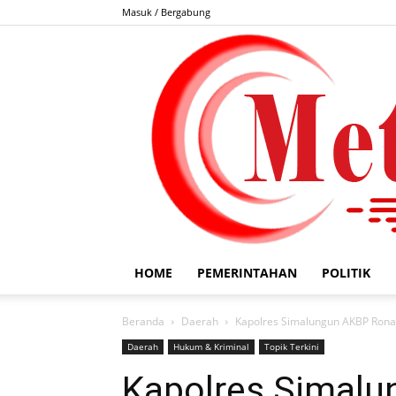
Masuk / Bergabung
HOME
PEMERINTAHAN
POLITIK
Beranda
Daerah
Kapolres Simalungun AKBP Ronald
Daerah
Hukum & Kriminal
Topik Terkini
Kapolres Simalu