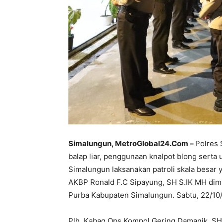
Simalungun, MetroGlobal24.Com –
Polres 
balap liar, penggunaan knalpot blong sert
Simalungun laksanakan patroli skala besar
AKBP Ronald F.C Sipayung, SH S.IK MH dim
Purba Kabupaten Simalungun. Sabtu, 22/10
Plh. Kabag Ops Kompol Gering Damanik, SH