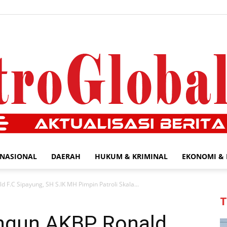
NASIONAL
DAERAH
HUKUM & KRIMINAL
EKONOMI & 
MetroGlobal24.com
 F.C Sipayung, SH S.IK MH Pimpin Patroli Skala...
T
ngun AKBP Ronald