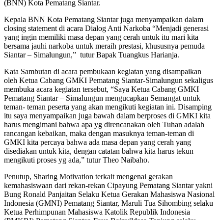
(BNN) Kota Pematang Siantar.
Kepala BNN Kota Pematang Siantar juga menyampaikan dalam
closing statement di acara Dialog Anti Narkoba “Menjadi generasi
yang ingin memiliki masa depan yang cerah untuk itu mari kita
bersama jauhi narkoba untuk meraih prestasi, khususnya pemuda
Siantar – Simalungun,” tutur Bapak Tuangkus Harianja.
Kata Sambutan di acara pembukaan kegiatan yang disampaikan
oleh Ketua Cabang GMKI Pematang Siantar-Simalungun sekaligus
membuka acara kegiatan tersebut, “Saya Ketua Cabang GMKI
Pematang Siantar – Simalungun mengucapkan Semangat untuk
teman- teman peserta yang akan mengikuti kegiatan ini. Disamping
itu saya menyampaikan juga bawah dalam berproses di GMKI kita
harus mengimani bahwa apa yg direncanakan oleh Tuhan adalah
rancangan kebaikan, maka dengan masuknya teman-teman di
GMKI kita percaya bahwa ada masa depan yang cerah yang
disediakan untuk kita, dengan catatan bahwa kita harus tekun
mengikuti proses yg ada,” tutur Theo Naibaho.
Penutup, Sharing Motivation terkait mengenai gerakan
kemahasiswaan dari rekan-rekan Cipayung Pematang Siantar yakni
Bung Ronald Panjaitan Selaku Ketua Gerakan Mahasiswa Nasional
Indonesia (GMNI) Pematang Siantar, Maruli Tua Sihombing selaku
Ketua Perhimpunan Mahasiswa Katolik Republik Indonesia