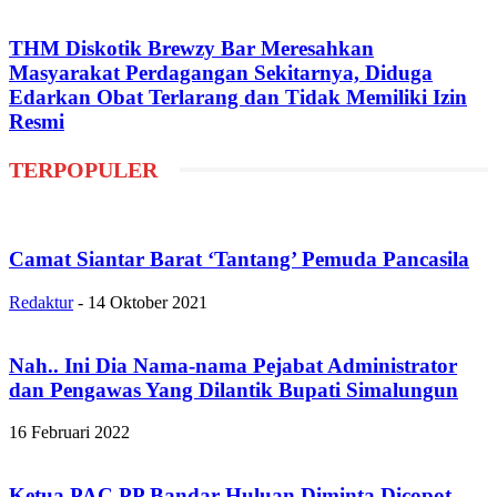
THM Diskotik Brewzy Bar Meresahkan
Masyarakat Perdagangan Sekitarnya, Diduga
Edarkan Obat Terlarang dan Tidak Memiliki Izin
Resmi
TERPOPULER
Camat Siantar Barat ‘Tantang’ Pemuda Pancasila
Redaktur
-
14 Oktober 2021
Nah.. Ini Dia Nama-nama Pejabat Administrator
dan Pengawas Yang Dilantik Bupati Simalungun
16 Februari 2022
Ketua PAC PP Bandar Huluan Diminta Dicopot