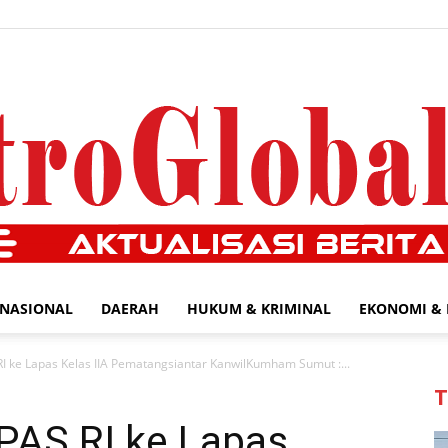
NASIONAL
DAERAH
HUKUM & KRIMINAL
EKONOMI & 
MetroGlobal24.com
RI ke Lapas Kelas IIA Pematangsiantar KanwilKumham Sumut :...
T
 PAS RI ke Lapas