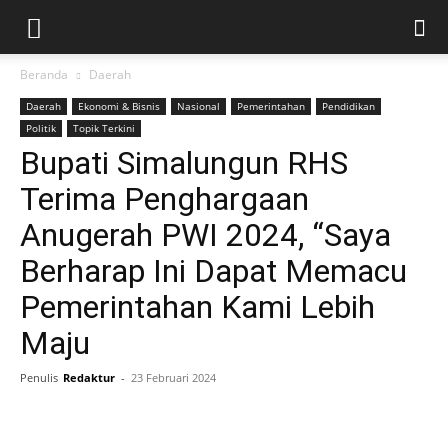
Beranda
Daerah
Daerah
Ekonomi & Bisnis
Nasional
Pemerintahan
Pendidikan
Politik
Topik Terkini
Bupati Simalungun RHS
Terima Penghargaan
Anugerah PWI 2024, “Saya
Berharap Ini Dapat Memacu
Pemerintahan Kami Lebih
Maju
Penulis
Redaktur
-
23 Februari 2024