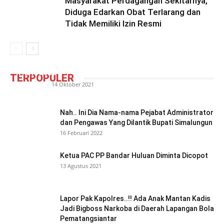
Masyarakat Perdagangan Sekitarnya,
Diduga Edarkan Obat Terlarang dan
Tidak Memiliki Izin Resmi
Camat Siantar Barat ‘Tantang’ Pemuda
Pancasila
TERPOPULER
Redaktur
-
14 Oktober 2021
Nah.. Ini Dia Nama-nama Pejabat Administrator
dan Pengawas Yang Dilantik Bupati Simalungun
16 Februari 2022
Ketua PAC PP Bandar Huluan Diminta Dicopot
13 Agustus 2021
Lapor Pak Kapolres..!! Ada Anak Mantan Kadis
Jadi Bigboss Narkoba di Daerah Lapangan Bola
Pematangsiantar