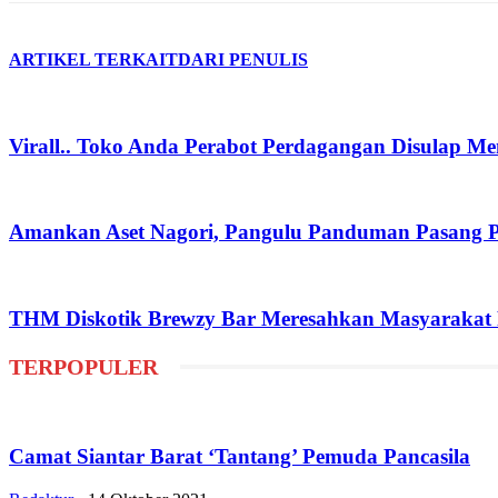
ARTIKEL TERKAIT
DARI PENULIS
Virall.. Toko Anda Perabot Perdagangan Disulap M
Amankan Aset Nagori, Pangulu Panduman Pasang 
THM Diskotik Brewzy Bar Meresahkan Masyarakat P
TERPOPULER
Camat Siantar Barat ‘Tantang’ Pemuda Pancasila