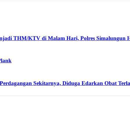
enjadi THM/KTV di Malam Hari, Polres Simalungun H
Plank
erdagangan Sekitarnya, Diduga Edarkan Obat Terlar