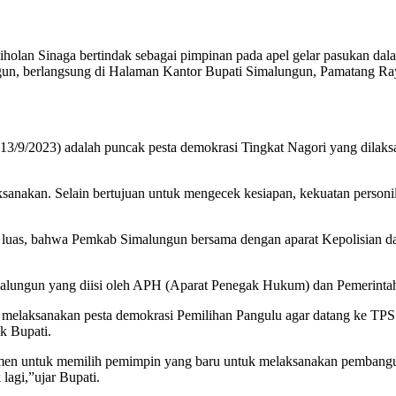
lan Sinaga bertindak sebagai pimpinan pada apel gelar pasukan dal
, berlangsung di Halaman Kantor Bupati Simalungun, Pamatang Raya, S
/9/2023) adalah puncak pesta demokrasi Tingkat Nagori yang dilaksa
aksanakan. Selain bertujuan untuk mengecek kesiapan, kekuatan person
 luas, bahwa Pemkab Simalungun bersama dengan aparat Kepolisian da
Simalungun yang diisi oleh APH (Aparat Penegak Hukum) dan Pemerint
elaksanakan pesta demokrasi Pemilihan Pangulu agar datang ke TPS
k Bupati.
en untuk memilih pemimpin yang baru untuk melaksanakan pembangunan
agi,”ujar Bupati.