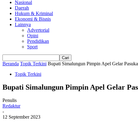
Nasional
Daerah
Hukum & Kriminal
Ekonomi & Bisnis
Lainnya
Advertorial
Opini
Pendidikan
Sport
Beranda
Topik Terkini
Bupati Simalungun Pimpin Apel Gelar Pasuka
Topik Terkini
Bupati Simalungun Pimpin Apel Gelar Pa
Penulis
Redaktur
-
12 September 2023