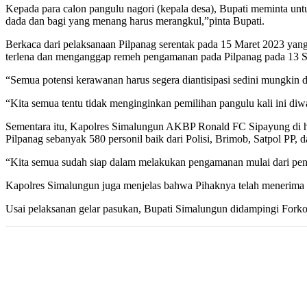
Kepada para calon pangulu nagori (kepala desa), Bupati meminta unt
dada dan bagi yang menang harus merangkul,”pinta Bupati.
Berkaca dari pelaksanaan Pilpanag serentak pada 15 Maret 2023 yang 
terlena dan menganggap remeh pengamanan pada Pilpanag pada 13 S
“Semua potensi kerawanan harus segera diantisipasi sedini mungkin 
“Kita semua tentu tidak menginginkan pemilihan pangulu kali ini di
Sementara itu, Kapolres Simalungun AKBP Ronald FC Sipayung di had
Pilpanag sebanyak 580 personil baik dari Polisi, Brimob, Satpol PP, 
“Kita semua sudah siap dalam melakukan pengamanan mulai dari pendist
Kapolres Simalungun juga menjelas bahwa Pihaknya telah menerima 1
Usai pelaksanan gelar pasukan, Bupati Simalungun didampingi Fork