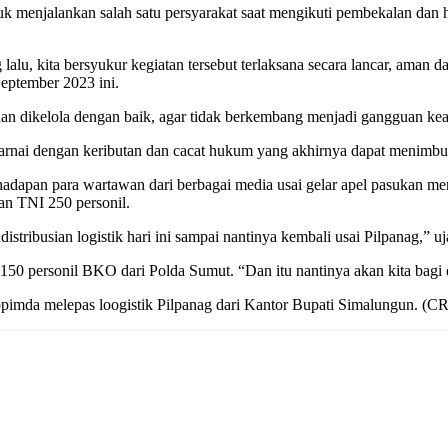
uk menjalankan salah satu persyarakat saat mengikuti pembekalan dan 
lalu, kita bersyukur kegiatan tersebut terlaksana secara lancar, aman
eptember 2023 ini.
dan dikelola dengan baik, agar tidak berkembang menjadi gangguan ke
warnai dengan keributan dan cacat hukum yang akhirnya dapat menimbul
apan para wartawan dari berbagai media usai gelar apel pasukan men
dan TNI 250 personil.
ribusian logistik hari ini sampai nantinya kembali usai Pilpanag,” uj
50 personil BKO dari Polda Sumut. “Dan itu nantinya akan kita bagi 
opimda melepas loogistik Pilpanag dari Kantor Bupati Simalungun. (C