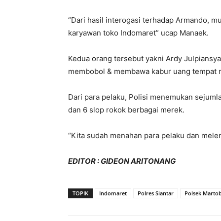
“Dari hasil interogasi terhadap Armando, 
karyawan toko Indomaret” ucap Manaek.
Kedua orang tersebut yakni Ardy Julpiansyah
membobol & membawa kabur uang tempat me
Dari para pelaku, Polisi menemukan sejumlah
dan 6 slop rokok berbagai merek.
“Kita sudah menahan para pelaku dan melen
EDITOR : GIDEON ARITONANG
TOPIK
Indomaret
Polres Siantar
Polsek Marto