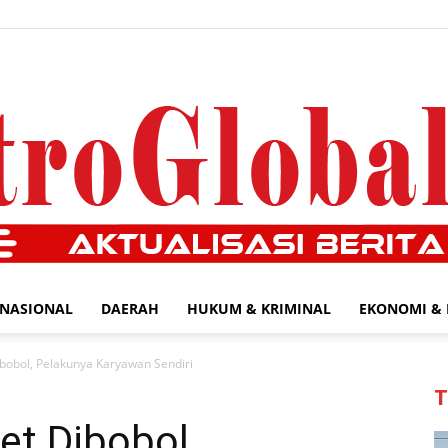
NASIONAL
DAERAH
HUKUM & KRIMINAL
EKONOMI & 
MetroGlobal24.com
bobol, Pelakunya Karyawan Sendiri
T
et Dibobol,