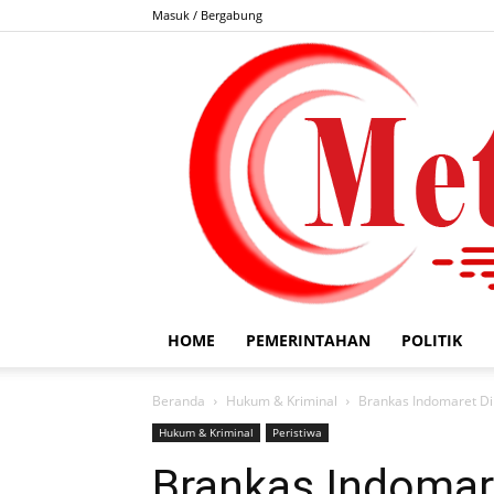
Masuk / Bergabung
HOME
PEMERINTAHAN
POLITIK
Beranda
Hukum & Kriminal
Brankas Indomaret Di
Hukum & Kriminal
Peristiwa
Brankas Indomar