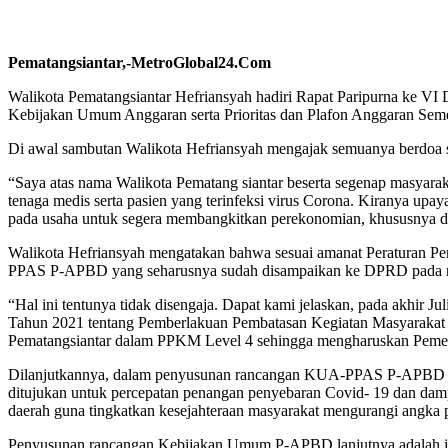
Pematangsiantar,-MetroGlobal24.Com
Walikota Pematangsiantar Hefriansyah hadiri Rapat Paripurna ke 
Kebijakan Umum Anggaran serta Prioritas dan Plafon Anggaran Se
Di awal sambutan Walikota Hefriansyah mengajak semuanya berdoa sa
“Saya atas nama Walikota Pematang siantar beserta segenap masyarak
tenaga medis serta pasien yang terinfeksi virus Corona. Kiranya u
pada usaha untuk segera membangkitkan perekonomian, khususnya di
Walikota Hefriansyah mengatakan bahwa sesuai amanat Peraturan 
PPAS P-APBD yang seharusnya sudah disampaikan ke DPRD pada m
“Hal ini tentunya tidak disengaja. Dapat kami jelaskan, pada akhir
Tahun 2021 tentang Pemberlakuan Pembatasan Kegiatan Masyarakat L
Pematangsiantar dalam PPKM Level 4 sehingga mengharuskan Pem
Dilanjutkannya, dalam penyusunan rancangan KUA-PPAS P-APBD Tahun
ditujukan untuk percepatan penangan penyebaran Covid- 19 dan dam
daerah guna tingkatkan kesejahteraan masyarakat mengurangi angka pe
Penyusunan rancangan Kebijakan Umum P-APBD lanjutnya adalah imp