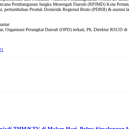
encana Pembangunan Jangka Menengah Daerah (RPJMD) Kota Pematang
si, pertumbuhan Produk Domestik Regional Bruto (PDRB) & asumsi lai
iantar
tar, Organisasi Perangkat Daerah (OPD) terkait, Plt. Direktur RSUD 
21
enjadi THM/KTV di Malam Hari, Polres Simalungun H