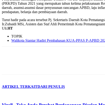
(PRKPD) Tahun 2021 yang merupakan tahun kelima pelaksanaan R
daerah, asumsi-asumsi dasar penyusunan rancangan APBD, laju infla
pendapatan, belanja dan pembiayaan daerah.
Turut hadir pada acara tersebut Pj. Sekretaris Daerah Kota Pematangs
Ir.Zubaidi MSi, Asisten dan Staf Ahli Pemerintah Kota Pematangsian
Uli.
HT
TOPIK
Walikota Siantar Hadiri Pembahasan KUA-PPAS P-APBD 20
ARTIKEL TERKAIT
DARI PENULIS
Virall.. Toko Anda Perabot Perdagangan Disulap M