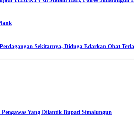
Plank
erdagangan Sekitarnya, Diduga Edarkan Obat Terlar
n Pengawas Yang Dilantik Bupati Simalungun