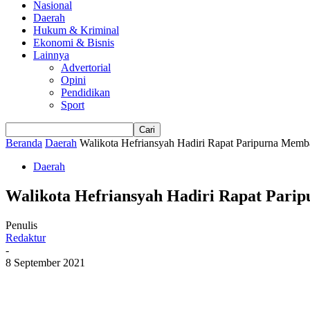
Nasional
Daerah
Hukum & Kriminal
Ekonomi & Bisnis
Lainnya
Advertorial
Opini
Pendidikan
Sport
Beranda
Daerah
Walikota Hefriansyah Hadiri Rapat Paripurna Me
Daerah
Walikota Hefriansyah Hadiri Rapat Par
Penulis
Redaktur
-
8 September 2021