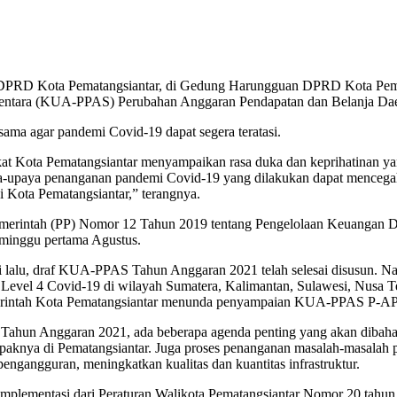
VI DPRD Kota Pematangsiantar, di Gedung Harungguan DPRD Kota Pemat
mentara (KUA-PPAS) Perubahan Anggaran Pendapatan dan Belanja Da
ma agar pandemi Covid-19 dapat segera teratasi.
at Kota Pematangsiantar menyampaikan rasa duka dan keprihatinan yang
paya-upaya penanganan pandemi Covid-19 yang dilakukan dapat mencega
 Kota Pematangsiantar,” terangnya.
Pemerintah (PP) Nomor 12 Tahun 2019 tentang Pengelolaan Keuangan
inggu pertama Agustus.
 Juli lalu, draf KUA-PPAS Tahun Anggaran 2021 telah selesai disusun.
evel 4 Covid-19 di wilayah Sumatera, Kalimantan, Sulawesi, Nusa T
erintah Kota Pematangsiantar menunda penyampaian KUA-PPAS P-AP
 Anggaran 2021, ada beberapa agenda penting yang akan dibahas, yakn
paknya di Pematangsiantar. Juga proses penanganan masalah-masalah 
ngangguran, meningkatkan kualitas dan kuantitas infrastruktur.
lementasi dari Peraturan Walikota Pematangsiantar Nomor 20 tahun