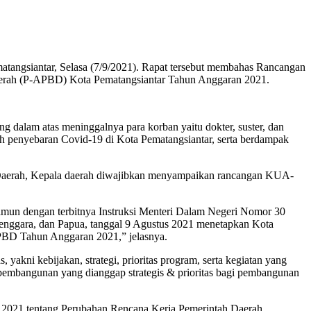
angsiantar, Selasa (7/9/2021). Rapat tersebut membahas Rancangan
erah (P-APBD) Kota Pematangsiantar Tahun Anggaran 2021.
 dalam atas meninggalnya para korban yaitu dokter, suster, dan
h penyebaran Covid-19 di Kota Pematangsiantar, serta berdampak
 Daerah, Kepala daerah diwajibkan menyampaikan rancangan KUA-
 Namun dengan terbitnya Instruksi Menteri Dalam Negeri Nomor 30
enggara, dan Papua, tanggal 9 Agustus 2021 menetapkan Kota
BD Tahun Anggaran 2021,” jelasnya.
i kebijakan, strategi, prioritas program, serta kegiatan yang
pembangunan yang dianggap strategis & prioritas bagi pembangunan
 2021 tentang Perubahan Rencana Kerja Pemerintah Daerah