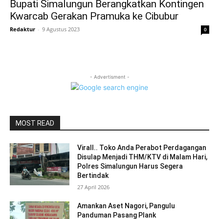
Bupati Simalungun Berangkatkan Kontingen
Kwarcab Gerakan Pramuka ke Cibubur
Redaktur
-
9 Agustus 2023
0
- Advertisment -
MOST READ
Virall.. Toko Anda Perabot Perdagangan
Disulap Menjadi THM/KTV di Malam Hari,
Polres Simalungun Harus Segera
Bertindak
27 April 2026
Amankan Aset Nagori, Pangulu
Panduman Pasang Plank