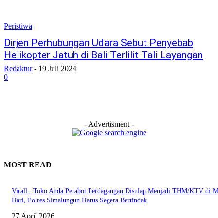
Peristiwa
Dirjen Perhubungan Udara Sebut Penyebab
Helikopter Jatuh di Bali Terlilit Tali Layangan
Redaktur
-
19 Juli 2024
0
- Advertisment -
MOST READ
Virall.. Toko Anda Perabot Perdagangan Disulap Menjadi THM/KTV di 
Hari, Polres Simalungun Harus Segera Bertindak
27 April 2026