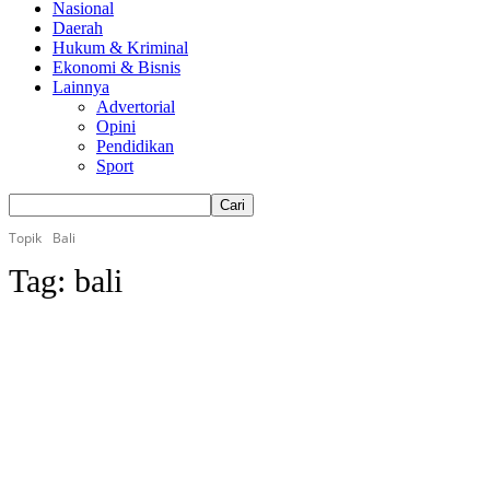
Nasional
Daerah
Hukum & Kriminal
Ekonomi & Bisnis
Lainnya
Advertorial
Opini
Pendidikan
Sport
Topik
Bali
Tag:
bali