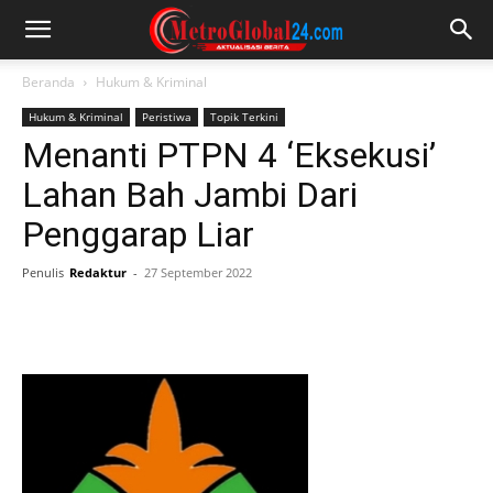
Beranda
Hukum & Kriminal
Hukum & Kriminal
Peristiwa
Topik Terkini
Menanti PTPN 4 ‘Eksekusi’
Lahan Bah Jambi Dari
Penggarap Liar
Penulis
Redaktur
-
27 September 2022