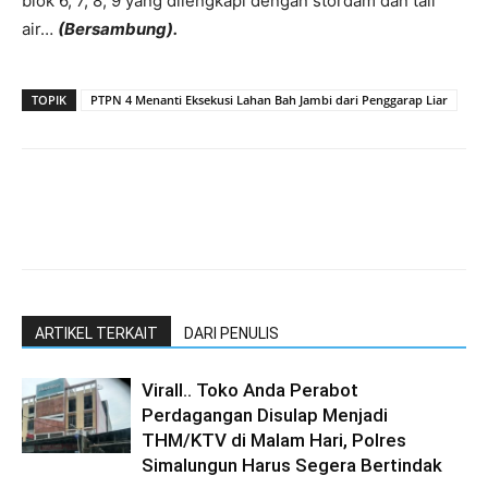
blok 6, 7, 8, 9 yang dilengkapi dengan stordam dan tali
air…
(Bersambung).
TOPIK
PTPN 4 Menanti Eksekusi Lahan Bah Jambi dari Penggarap Liar
ARTIKEL TERKAIT
DARI PENULIS
Virall.. Toko Anda Perabot
Perdagangan Disulap Menjadi
THM/KTV di Malam Hari, Polres
Simalungun Harus Segera Bertindak