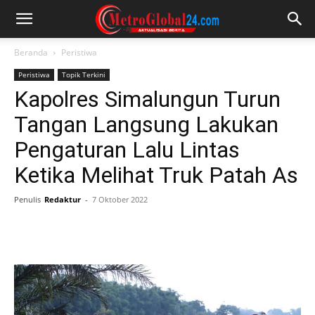
Beranda
Peristiwa
Peristiwa
Topik Terkini
Kapolres Simalungun Turun
Tangan Langsung Lakukan
Pengaturan Lalu Lintas
Ketika Melihat Truk Patah As
Penulis
Redaktur
-
7 Oktober 2022