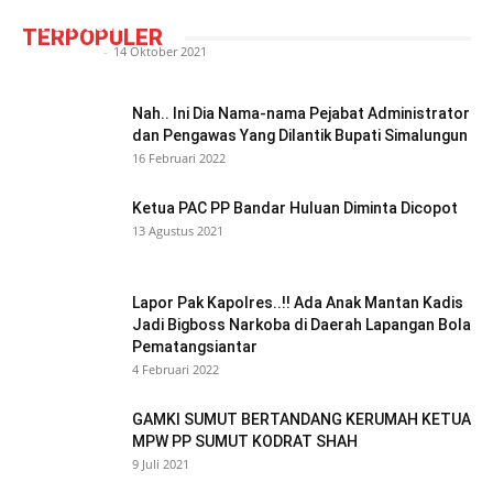
Camat Siantar Barat ‘Tantang’ Pemuda
Pancasila
TERPOPULER
Redaktur
-
14 Oktober 2021
Nah.. Ini Dia Nama-nama Pejabat Administrator
dan Pengawas Yang Dilantik Bupati Simalungun
16 Februari 2022
Ketua PAC PP Bandar Huluan Diminta Dicopot
13 Agustus 2021
Lapor Pak Kapolres..!! Ada Anak Mantan Kadis
Jadi Bigboss Narkoba di Daerah Lapangan Bola
Pematangsiantar
4 Februari 2022
GAMKI SUMUT BERTANDANG KERUMAH KETUA
MPW PP SUMUT KODRAT SHAH
9 Juli 2021