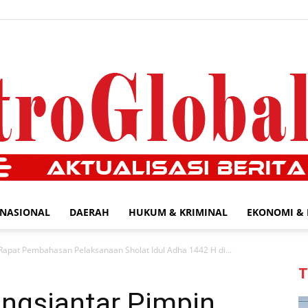
NASIONAL
DAERAH
HUKUM & KRIMINAL
EKONOMI & 
MetroGlobal24.com
Rapat Pembahasan Pelaksanaan Sholat Idul Adha 1442 H di...
T
ngsiantar Pimpin