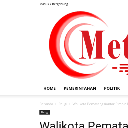
Masuk / Bergabung
HOME
PEMERINTAHAN
POLITIK
Beranda
Religi
Walikota Pematangsiantar Pimpin 
Religi
Walikota Pemata