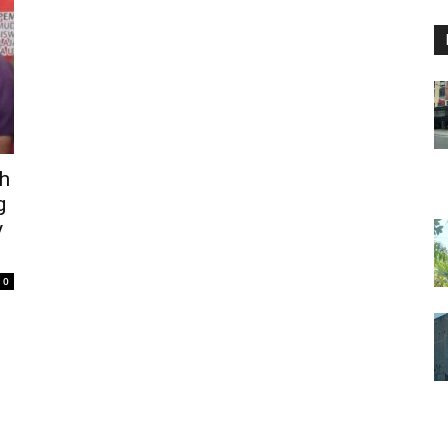
ah
g
y
0