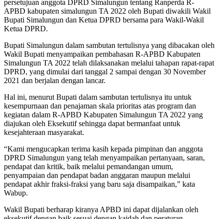
persetujuan anggota DPRD Simalungun tentang Ranperda R-
APBD kabupaten simalungun TA 2022 oleh Bupati diwakili Wakil
Bupati Simalungun dan Ketua DPRD bersama para Wakil-Wakil
Ketua DPRD.
Bupati Simalungun dalam sambutan tertulisnya yang dibacakan oleh
Wakil Bupati menyampaikan pembahasan R-APBD Kabupaten
Simalungun TA 2022 telah dilaksanakan melalui tahapan rapat-rapat
DPRD, yang dimulai dari tanggal 2 sampai dengan 30 November
2021 dan berjalan dengan lancar.
Hal ini, menurut Bupati dalam sambutan tertulisnya itu untuk
kesempurnaan dan penajaman skala prioritas atas program dan
kegiatan dalam R-APBD Kabupaten Simalungun TA 2022 yang
diajukan oleh Eksekutif sehingga dapat bermanfaat untuk
kesejahteraan masyarakat.
“Kami mengucapkan terima kasih kepada pimpinan dan anggota
DPRD Simalungun yang telah menyampaikan pertanyaan, saran,
pendapat dan kritik, baik melalui pemandangan umum,
penyampaian dan pendapat badan anggaran maupun melalui
pendapat akhir fraksi-fraksi yang baru saja disampaikan,” kata
Wabup.
Wakil Bupati berharap kiranya APBD ini dapat dijalankan oleh
eksekutif dengan baik sesuai dengan kaidah dan peraturan