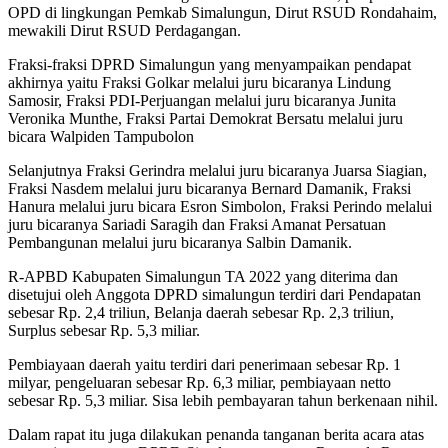
OPD di lingkungan Pemkab Simalungun, Dirut RSUD Rondahaim,
mewakili Dirut RSUD Perdagangan.
Fraksi-fraksi DPRD Simalungun yang menyampaikan pendapat
akhirnya yaitu Fraksi Golkar melalui juru bicaranya Lindung
Samosir, Fraksi PDI-Perjuangan melalui juru bicaranya Junita
Veronika Munthe, Fraksi Partai Demokrat Bersatu melalui juru
bicara Walpiden Tampubolon
Selanjutnya Fraksi Gerindra melalui juru bicaranya Juarsa Siagian,
Fraksi Nasdem melalui juru bicaranya Bernard Damanik, Fraksi
Hanura melalui juru bicara Esron Simbolon, Fraksi Perindo melalui
juru bicaranya Sariadi Saragih dan Fraksi Amanat Persatuan
Pembangunan melalui juru bicaranya Salbin Damanik.
R-APBD Kabupaten Simalungun TA 2022 yang diterima dan
disetujui oleh Anggota DPRD simalungun terdiri dari Pendapatan
sebesar Rp. 2,4 triliun, Belanja daerah sebesar Rp. 2,3 triliun,
Surplus sebesar Rp. 5,3 miliar.
Pembiayaan daerah yaitu terdiri dari penerimaan sebesar Rp. 1
milyar, pengeluaran sebesar Rp. 6,3 miliar, pembiayaan netto
sebesar Rp. 5,3 miliar. Sisa lebih pembayaran tahun berkenaan nihil.
Dalam rapat itu juga dilakukan penanda tanganan berita acara atas