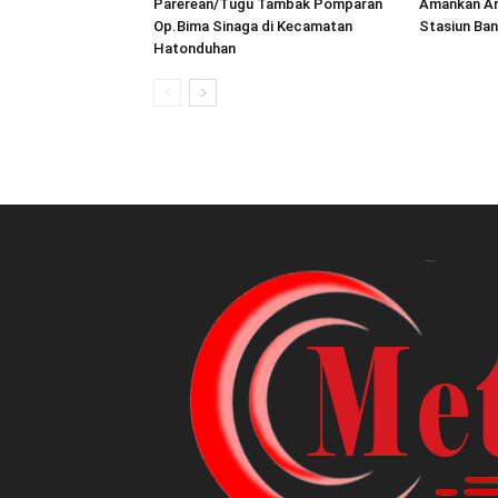
Parerean/Tugu Tambak Pomparan
Amankan Aru
Op.Bima Sinaga di Kecamatan
Stasiun Ban
Hatonduhan