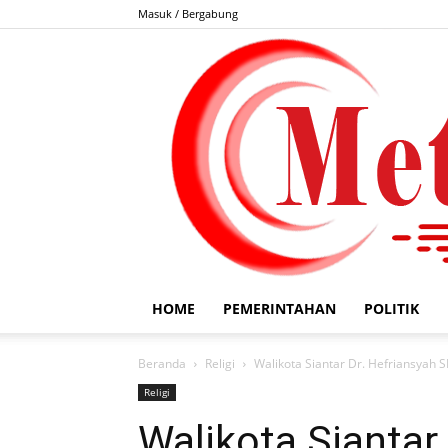
Masuk / Bergabung
HOME
PEMERINTAHAN
POLITIK
Beranda
Religi
Walikota Siantar Dr. Hefriansyah 
Religi
Walikota Siantar