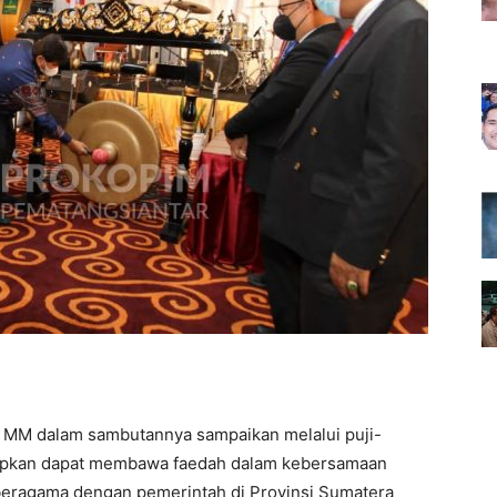
E MM dalam sambutannya sampaikan melalui puji-
arapkan dapat membawa faedah dalam kebersamaan
 beragama dengan pemerintah di Provinsi Sumatera