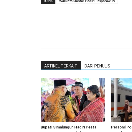
TOPIK
Walikota Siantar Hadiri Pesparawi IV
ARTIKEL TERKAIT
DARI PENULIS
Bupati Simalungun Hadiri Pesta
Personil P