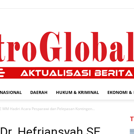
NASIONAL
DAERAH
HUKUM & KRIMINAL
EKONOMI & 
MetroGlobal24.com
SE MM Hadiri Acara Pesparawi dan Pelepasan Kontingen...
T
 Dr. Hefriansyah SE