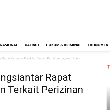
MetroGlobal24.com
NASIONAL
DAERAH
HUKUM & KRIMINAL
EKONOMI & 
r Rapat Bersama Presiden Terkait Perizinan Layanan Event
T
ngsiantar Rapat
 Terkait Perizinan