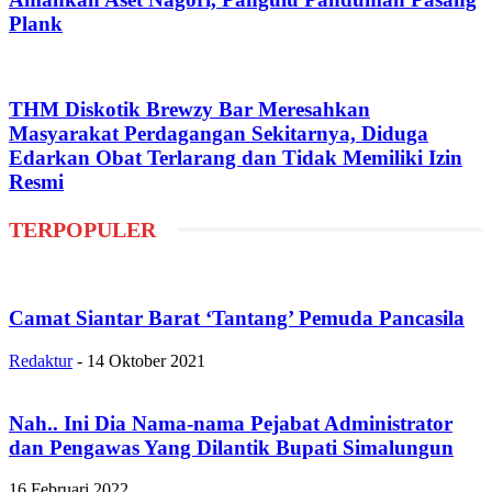
Plank
THM Diskotik Brewzy Bar Meresahkan
Masyarakat Perdagangan Sekitarnya, Diduga
Edarkan Obat Terlarang dan Tidak Memiliki Izin
Resmi
TERPOPULER
Camat Siantar Barat ‘Tantang’ Pemuda Pancasila
Redaktur
-
14 Oktober 2021
Nah.. Ini Dia Nama-nama Pejabat Administrator
dan Pengawas Yang Dilantik Bupati Simalungun
16 Februari 2022