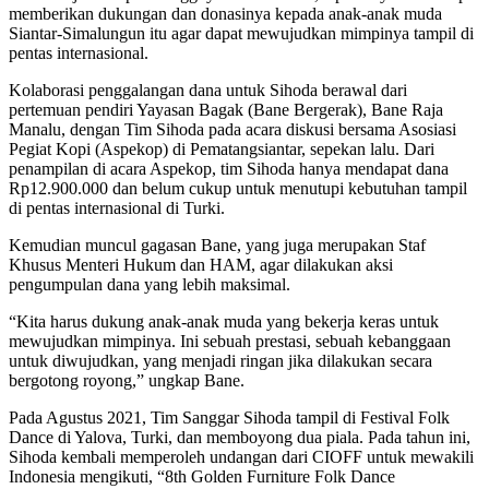
memberikan dukungan dan donasinya kepada anak-anak muda
Siantar-Simalungun itu agar dapat mewujudkan mimpinya tampil di
pentas internasional.
Kolaborasi penggalangan dana untuk Sihoda berawal dari
pertemuan pendiri Yayasan Bagak (Bane Bergerak), Bane Raja
Manalu, dengan Tim Sihoda pada acara diskusi bersama Asosiasi
Pegiat Kopi (Aspekop) di Pematangsiantar, sepekan lalu. Dari
penampilan di acara Aspekop, tim Sihoda hanya mendapat dana
Rp12.900.000 dan belum cukup untuk menutupi kebutuhan tampil
di pentas internasional di Turki.
Kemudian muncul gagasan Bane, yang juga merupakan Staf
Khusus Menteri Hukum dan HAM, agar dilakukan aksi
pengumpulan dana yang lebih maksimal.
“Kita harus dukung anak-anak muda yang bekerja keras untuk
mewujudkan mimpinya. Ini sebuah prestasi, sebuah kebanggaan
untuk diwujudkan, yang menjadi ringan jika dilakukan secara
bergotong royong,” ungkap Bane.
Pada Agustus 2021, Tim Sanggar Sihoda tampil di Festival Folk
Dance di Yalova, Turki, dan memboyong dua piala. Pada tahun ini,
Sihoda kembali memperoleh undangan dari CIOFF untuk mewakili
Indonesia mengikuti, “8th Golden Furniture Folk Dance