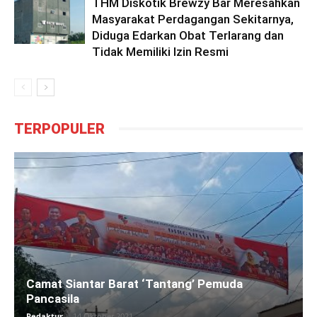
THM Diskotik Brewzy Bar Meresahkan
Masyarakat Perdagangan Sekitarnya,
Diduga Edarkan Obat Terlarang dan
Tidak Memiliki Izin Resmi
TERPOPULER
Camat Siantar Barat ‘Tantang’ Pemuda
Pancasila
Redaktur
-
14 Oktober 2021