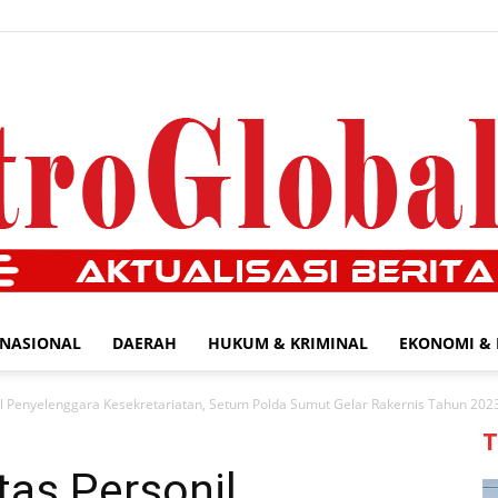
NASIONAL
DAERAH
HUKUM & KRIMINAL
EKONOMI & 
MetroGlobal24.com
il Penyelenggara Kesekretariatan, Setum Polda Sumut Gelar Rakernis Tahun 202
T
tas Personil