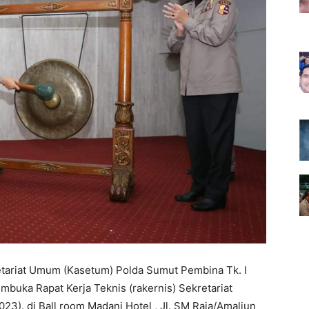
tariat Umum (Kasetum) Polda Sumut Pembina Tk. I
mbuka Rapat Kerja Teknis (rakernis) Sekretariat
3). di Ball room Madani Hotel , Jl. SM Raja/Amaliun