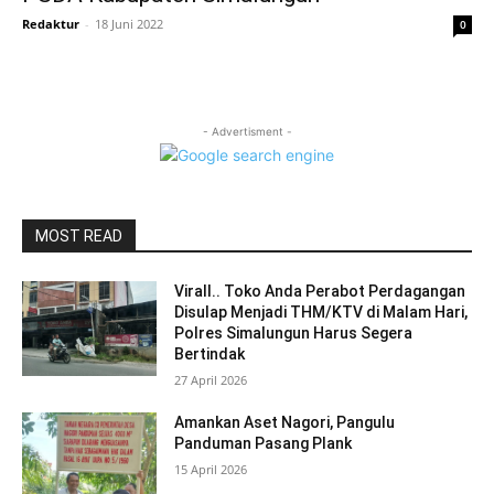
Redaktur
-
18 Juni 2022
0
- Advertisment -
MOST READ
Virall.. Toko Anda Perabot Perdagangan
Disulap Menjadi THM/KTV di Malam Hari,
Polres Simalungun Harus Segera
Bertindak
27 April 2026
Amankan Aset Nagori, Pangulu
Panduman Pasang Plank
15 April 2026