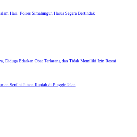
lam Hari, Polres Simalungun Harus Segera Bertindak
, Diduga Edarkan Obat Terlarang dan Tidak Memiliki Izin Resmi
an Senilai Jutaan Rupiah di Pinggir Jalan