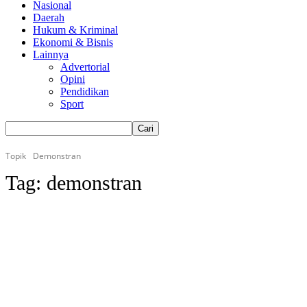
Nasional
Daerah
Hukum & Kriminal
Ekonomi & Bisnis
Lainnya
Advertorial
Opini
Pendidikan
Sport
Topik
Demonstran
Tag:
demonstran