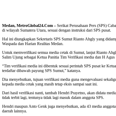
Medan, MetroGlobal24.Com –
Serikat Perusahaan Pers (SPS) Cab
di wilayah Sumatera Utara, sesuai dengan instruksi dari SPS pusat.
Hal ini diungkapkan Sekretaris SPS Sumut Rianto Ahgly yang didamp
Waspada dan Harian Realitas Medan.
Untuk memverifikasi semua media cetak di Sumut, lanjut Rianto Ahg
Salim Ujung sebagai Ketua Panitia Tim Verifikasi media dan H Agus Sy
“Tim verifikasi media ini dibentuk sesuai perintah SPS pusat ke K
terdaftar dibawah payung SPS Sumut,” katanya.
Dia menyebutkan, tujuan verifikasi media guna mengevaluasi sekalig
kepada media cetak yang masih tetap eksis sampai saat ini.
Dari hasil verifikasi nanti, tambah Hendri Prayetno, akan didata medi
tidak terbit lagi, tentunya tidak lagi masuk dalam anggota SPS.
Hendri maupun Anto Genk juga menyebutkan, ada 43 media anggota SP
daerah lainnya.