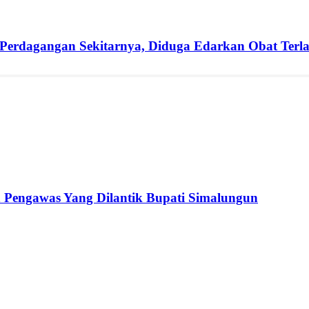
erdagangan Sekitarnya, Diduga Edarkan Obat Terlar
n Pengawas Yang Dilantik Bupati Simalungun