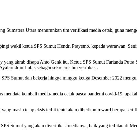
ang Sumatera Utara menurunkan tim verifikasi media cetak, guna meng
ingi wakil ketua SPS Sumut Hendri Prayetno, kepada wartawan, Senin 
ly yang akrab disapa Anto Genk itu, Ketua SPS Sumut Farianda Putra
afaruddin Lubis sebagai sekretaris tim verifikasi.
etua SPS Sumut dan bekerja hingga minggu ketiga Desember 2022 meng
us mendata kembali media-media cetak pasca pandemi covid-19, apakah 
a yang masih tetap eksis terbit tentu akan diberikan reward berupa ser
S Sumut yang akan diverifikasi medianya, baik yang terbitan di Meda