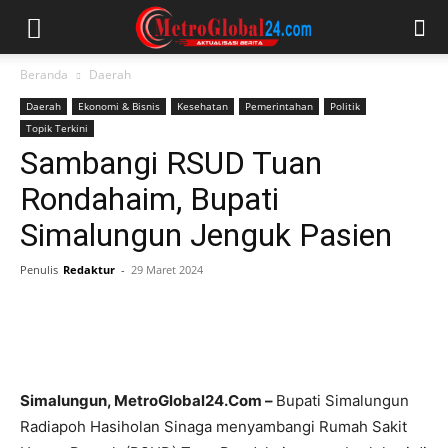
Beranda
Daerah
Daerah
Ekonomi & Bisnis
Kesehatan
Pemerintahan
Politik
Topik Terkini
Sambangi RSUD Tuan
Rondahaim, Bupati
Simalungun Jenguk Pasien
Penulis
Redaktur
-
29 Maret 2024
Simalungun, MetroGlobal24.Com –
Bupati Simalungun
Radiapoh Hasiholan Sinaga menyambangi Rumah Sakit