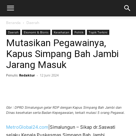
Beranda
Daerah
Daerah
Ekonomi & Bisnis
Kesehatan
Politik
Topik Terkini
Mutasikan Pegawainya,
Kapus Simpang Bah Jambi
Jarang Masuk
Penulis
Redaktur
-
12 Juni 2024
Gbr : DPRD Simalungun gelar RDP dengan Kapus Simpang Bah Jambi dan
Dinas kesehatan serta Badan Kepegawaian, terkait mutasi 5 orang Pegawai.
MetroGlobal24.com
|Simalungun – Sikap dr.Saswati
selaku Kepala Puskesmas Simpang Bah Jambi,