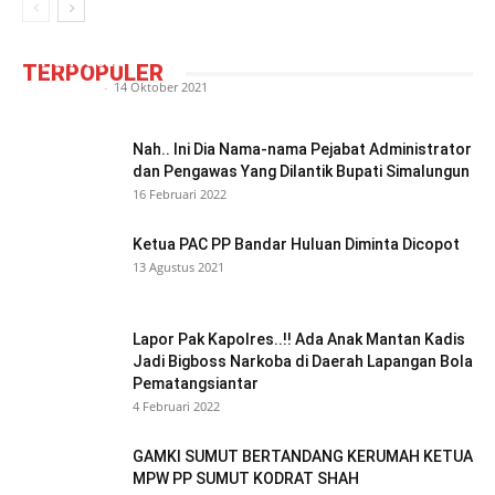
Camat Siantar Barat ‘Tantang’ Pemuda
Pancasila
TERPOPULER
Redaktur
-
14 Oktober 2021
Nah.. Ini Dia Nama-nama Pejabat Administrator
dan Pengawas Yang Dilantik Bupati Simalungun
16 Februari 2022
Ketua PAC PP Bandar Huluan Diminta Dicopot
13 Agustus 2021
Lapor Pak Kapolres..!! Ada Anak Mantan Kadis
Jadi Bigboss Narkoba di Daerah Lapangan Bola
Pematangsiantar
4 Februari 2022
GAMKI SUMUT BERTANDANG KERUMAH KETUA
MPW PP SUMUT KODRAT SHAH