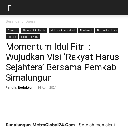
Beranda
Daerah
Daerah
Ekonomi & Bisnis
Hukum & Kriminal
Nasional
Pemerintahan
Politik
Topik Terkini
Momentum Idul Fitri :
Wujudkan Visi ‘Rakyat Harus
Sejahtera’ Bersama Pemkab
Simalungun
Penulis
Redaktur
-
14 April 2024
Simalungun, MetroGlobal24.Com –
Setelah menjalani