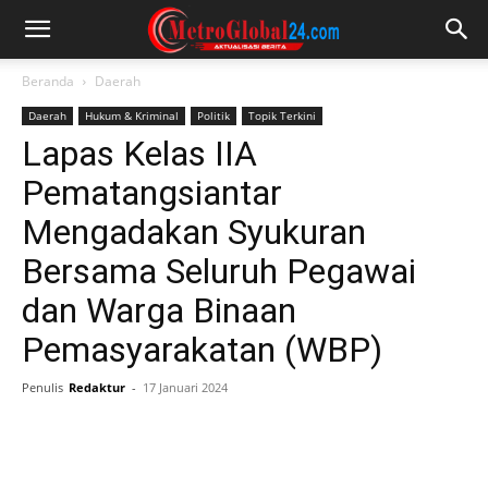
Beranda
Daerah
Daerah
Hukum & Kriminal
Politik
Topik Terkini
Lapas Kelas IIA
Pematangsiantar
Mengadakan Syukuran
Bersama Seluruh Pegawai
dan Warga Binaan
Pemasyarakatan (WBP)
Penulis
Redaktur
-
17 Januari 2024