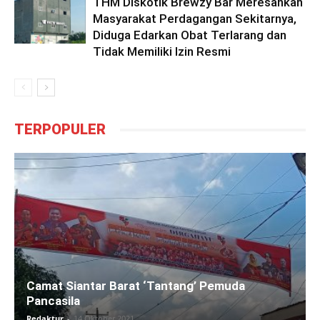
THM Diskotik Brewzy Bar Meresahkan
Masyarakat Perdagangan Sekitarnya,
Diduga Edarkan Obat Terlarang dan
Tidak Memiliki Izin Resmi
TERPOPULER
Camat Siantar Barat ‘Tantang’ Pemuda
Pancasila
Redaktur
-
14 Oktober 2021