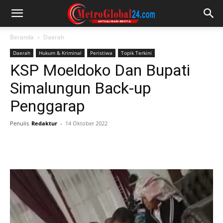
Beranda
Daerah
Daerah
Hukum & Kriminal
Peristiwa
Topik Terkini
KSP Moeldoko Dan Bupati
Simalungun Back-up
Penggarap
Penulis
Redaktur
-
14 Oktober 2022