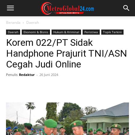
Beranda
Daerah
Daerah
Ekonomi & Bisnis
Hukum & Kriminal
Peristiwa
Topik Terkini
Korem 022/PT Sidak
Handphone Prajurit TNI/ASN
Cegah Judi Online
Penulis
Redaktur
-
26 Juni 2024