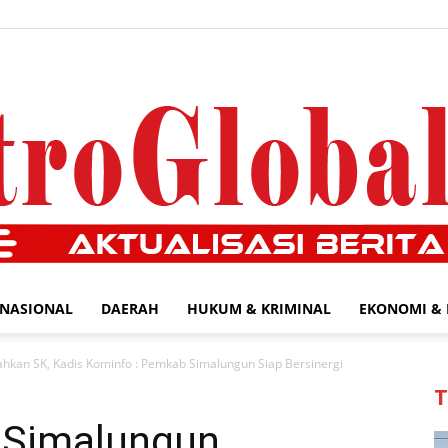
NASIONAL
DAERAH
HUKUM & KRIMINAL
EKONOMI & 
MetroGlobal24.com
hkan SK, Kadis Kominfo : Pemkab Simalungun Siap Bersinergi
T
 Simalungun