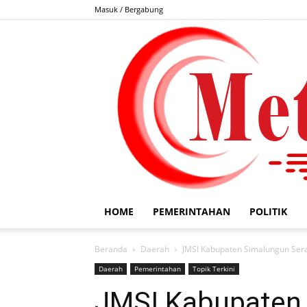
Masuk / Bergabung
HOME
PEMERINTAHAN
POLITIK
Beranda
Daerah
JMSI Kabupaten Simalungun Sera
Daerah
Pemerintahan
Topik Terkini
JMSI Kabupaten