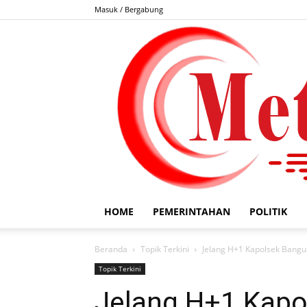
Masuk / Bergabung
HOME
PEMERINTAHAN
POLITIK
Beranda
Topik Terkini
Jelang H+1 Kapolsek Bangun
Topik Terkini
Jelang H+1 Kapo