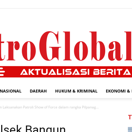
NASIONAL
DAERAH
HUKUM & KRIMINAL
EKONOMI & 
MetroGlobal24.com
 Laksanakan Patroli Show of Force dalam rangka Pilpanag...
T
lsek Bangun