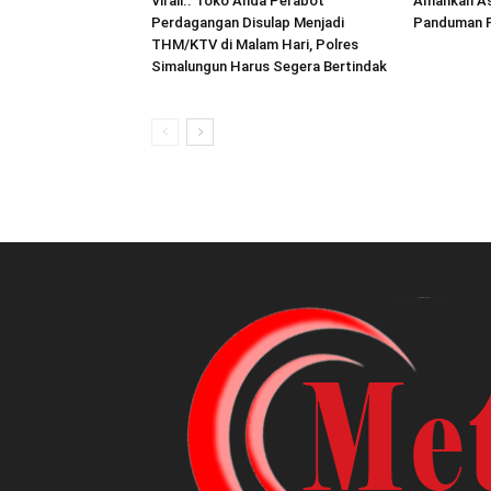
Virall.. Toko Anda Perabot
Amankan As
Perdagangan Disulap Menjadi
Panduman P
THM/KTV di Malam Hari, Polres
Simalungun Harus Segera Bertindak