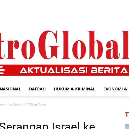
NASIONAL
DAERAH
HUKUM & KRIMINAL
EKONOMI & 
MetroGlobal24.com
srael ke Sekolah PBB di Gaza
T
Serangan Israel ke